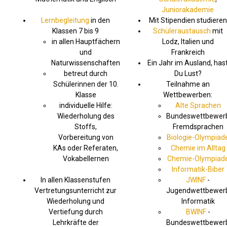
Juniorakademie
Lernbegleitung
in den
Mit Stipendien studieren
Klassen 7 bis 9
Schüleraustausch
mit
in allen Hauptfächern
Lodz, Italien und
und
Frankreich
Naturwissenschaften
Ein Jahr im Ausland, has
betreut durch
Du Lust?
Schülerinnen der 10.
Teilnahme an
Klasse
Wettbewerben:
individuelle Hilfe:
Alte Sprachen
Wiederholung des
Bundeswettbewer
Stoffs,
Fremdsprachen
Vorbereitung von
Biologie-Olympiad
KAs oder Referaten,
Chemie im Alltag
Vokabellernen
Chemie-Olympiad
Informatik-Biber
In allen Klassenstufen
JWINF
-
Vertretungsunterricht zur
Jugendwettbewer
Wiederholung und
Informatik
Vertiefung durch
BWINF
-
Lehrkräfte der
Bundeswettbewer