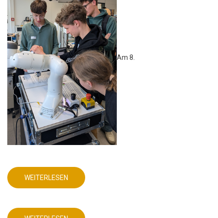
Am 8.
WEITERLESEN
ÜBER
MINT-
AG
STELLT
SICH
PRAKTISCHEN