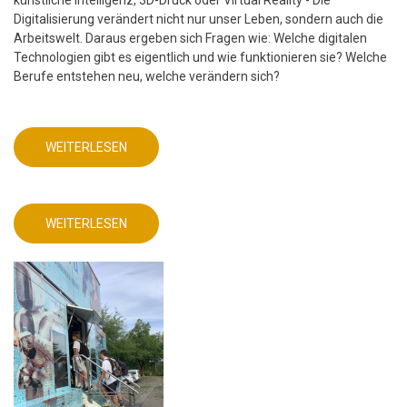
Digitalisierung verändert nicht nur unser Leben, sondern auch die
Arbeitswelt. Daraus ergeben sich Fragen wie: Welche digitalen
Technologien gibt es eigentlich und wie funktionieren sie? Welche
Berufe entstehen neu, welche verändern sich?
WEITERLESEN
ÜBER
MINT
FREUNDLICHE
SCHULE
-
FRIEDRICH-
WEITERLESEN
ABEL-
ÜBER
GYMNASIUM
MINT
FREUNDLICHE
SCHULE
-
FRIEDRICH-
ABEL-
GYMNASIUM