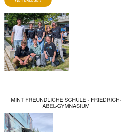
WEITERLESEN
HERAUSFORDERUNGEN
ÜBER
MINT-
AG
STELLT
SICH
PRAKTISCHEN
HERAUSFORDERUNGEN
MINT FREUNDLICHE SCHULE - FRIEDRICH-
ABEL-GYMNASIUM