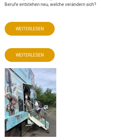
Berufe entstehen neu, welche verändern sich?
WEITERLESEN
ÜBER
MINT
FREUNDLICHE
SCHULE
-
FRIEDRICH-
WEITERLESEN
ABEL-
ÜBER
GYMNASIUM
MINT
FREUNDLICHE
SCHULE
-
FRIEDRICH-
ABEL-
GYMNASIUM