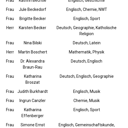
Frau
Kathrin Bechtle
Englisch, Geschichte
Frau
Jule Beckedorf
Englisch, Chemie, NWT
Frau
Brigitte Becker
Englisch, Sport
Herr
Karsten Becker
Deutsch, Geographie, Katholische
Religion
Frau
Nina Bilski
Deutsch, Latein
Herr
Martin Boschert
Mathematik, Physik
Frau
Dr. Alexandra
Deutsch, Englisch
Braun-Rau
Frau
Katharina
Deutsch, Englisch, Geographie
Broszat
Frau
Judith Burkhardt
Englisch, Musik
Frau
Ingrun Canzler
Chemie, Musik
Frau
Katharina
Englisch, Sport
Effenberger
Frau
Simone Ernst
Englisch, Gemeinschaftskunde,