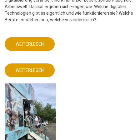
Arbeitswelt. Daraus ergeben sich Fragen wie: Welche digitalen
Technologien gibt es eigentlich und wie funktionieren sie? Welche
Berufe entstehen neu, welche verändern sich?
WEITERLESEN
ÜBER
MINT
FREUNDLICHE
SCHULE
-
FRIEDRICH-
WEITERLESEN
ABEL-
ÜBER
GYMNASIUM
MINT
FREUNDLICHE
SCHULE
-
FRIEDRICH-
ABEL-
GYMNASIUM