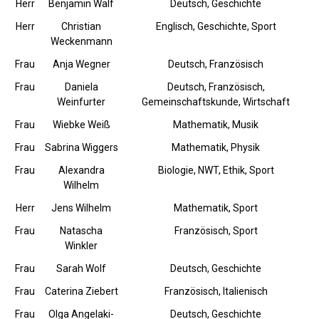
Herr
Benjamin Walf
Deutsch, Geschichte
Herr
Christian
Englisch, Geschichte, Sport
Weckenmann
Frau
Anja Wegner
Deutsch, Französisch
Frau
Daniela
Deutsch, Französisch,
Weinfurter
Gemeinschaftskunde, Wirtschaft
Frau
Wiebke Weiß
Mathematik, Musik
Frau
Sabrina Wiggers
Mathematik, Physik
Frau
Alexandra
Biologie, NWT, Ethik, Sport
Wilhelm
Herr
Jens Wilhelm
Mathematik, Sport
Frau
Natascha
Französisch, Sport
Winkler
Frau
Sarah Wolf
Deutsch, Geschichte
Frau
Caterina Ziebert
Französisch, Italienisch
Frau
Olga Angelaki-
Deutsch, Geschichte