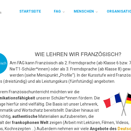
STARTSEITE
FAG
MENSCHEN
ORGANISATI
WIE LEHREN WIR FRANZÖSISCH?
Am FAG kann Französisch als 2. Fremdsprache (ab Klasse 6 bzw. 7
NwT1-Schüler*innen) oder als 3. Fremdsprache (ab Klasse 8) gew
werden (siehe Menüpunkt „Profile“). In der Kursstufe wird Französ
s (dreistündig) und als Leistungskurs (fünfstündig) angeboten.
rem Französischunterricht möchten wir die
ikationsfähigkeit
unserer Schüler*innen fördern. Die
e hierfür sind vielfältig. Die Basis ist unser Lehrwerk,
matik und Wortschatz bereitstellt. Darüber hinaus ist
ichtig,
authentische
Materialien aufzubereiten, die
alt der
frankophonen Welt
zeigen (Arbeit mit Lektüren, Filmen, Videos,
s, Kochrezepten …) Außerdem nehmen wir viele
Angebote des
Deutsc