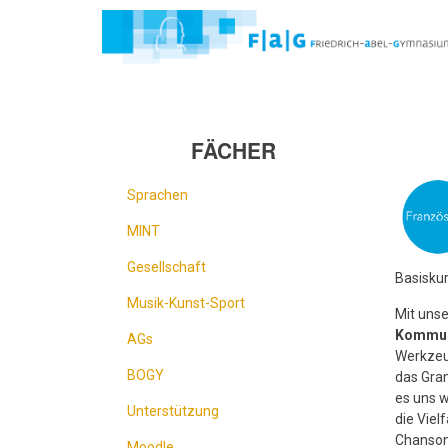
Direkt
zum
Inhalt
FÄCHER
Sprachen
MINT
Gesellschaft
Basiskur
Musik-Kunst-Sport
Mit unse
Kommun
AGs
Werkzeug
BOGY
das Gram
es uns w
Unterstützung
die Vielf
Chanson
Moodle