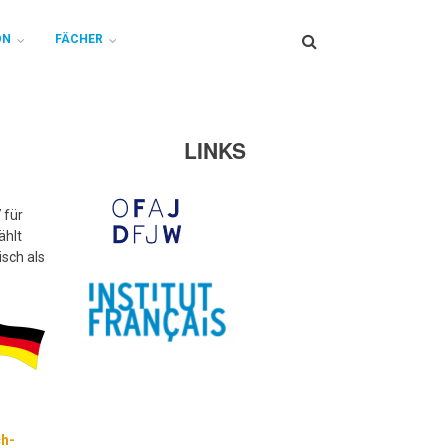
Search
ON
FÄCHER
LINKS
 für
ählt
isch als
h-