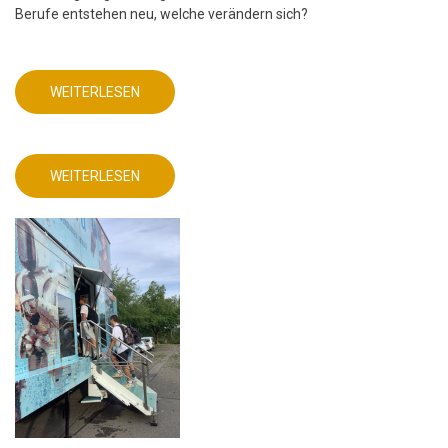
Berufe entstehen neu, welche verändern sich?
WEITERLESEN
ÜBER
MINT
FREUNDLICHE
SCHULE
-
FRIEDRICH-
WEITERLESEN
ABEL-
ÜBER
GYMNASIUM
MINT
FREUNDLICHE
SCHULE
-
FRIEDRICH-
ABEL-
GYMNASIUM