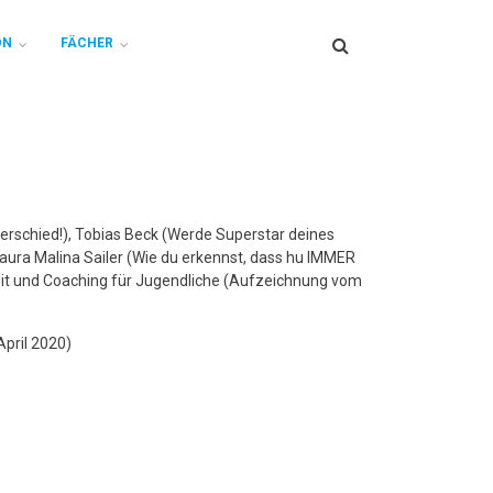
Search
ON
FÄCHER
terschied!), Tobias Beck (Werde Superstar deines
 Laura Malina Sailer (Wie du erkennst, dass hu IMMER
keit und Coaching für Jugendliche (Aufzeichnung vom
April 2020)