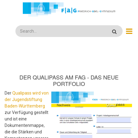
Direkt
zum
Inhalt
Search
DER QUALIPASS AM FAG - DAS NEUE
PORTFOLIO
Der
Qualipass wird von
der Jugendstiftung
Baden-Württemberg
zur Verfügung gestellt
und ist eine
Dokumentenmappe,
die die Stärken und