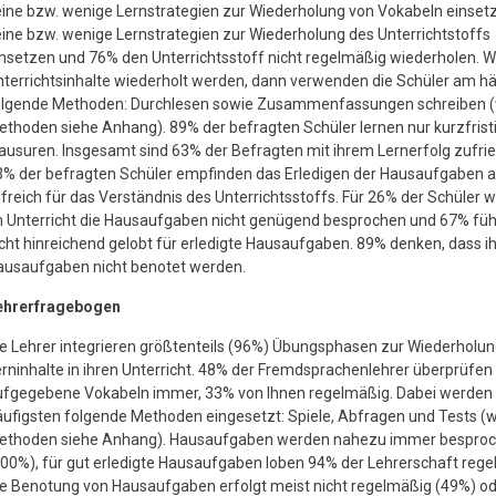
ine bzw. wenige Lernstrategien zur Wiederholung von Vokabeln einset
ine bzw. wenige Lernstrategien zur Wiederholung des Unterrichtstoffs
nsetzen und 76% den Unterrichtsstoff nicht regelmäßig wiederholen. 
terrichtsinhalte wiederholt werden, dann verwenden die Schüler am hä
olgende Methoden: Durchlesen sowie Zusammenfassungen schreiben (
thoden siehe Anhang). 89% der befragten Schüler lernen nur kurzfristi
ausuren. Insgesamt sind 63% der Befragten mit ihrem Lernerfolg zufri
% der befragten Schüler empfinden das Erledigen der Hausaufgaben a
lfreich für das Verständnis des Unterrichtsstoffs. Für 26% der Schüler 
 Unterricht die Hausaufgaben nicht genügend besprochen und 67% füh
cht hinreichend gelobt für erledigte Hausaufgaben. 89% denken, dass i
ausaufgaben nicht benotet werden.
ehrerfragebogen
e Lehrer integrieren größtenteils (96%) Übungsphasen zur Wiederholun
rninhalte in ihren Unterricht. 48% der Fremdsprachenlehrer überprüfen
ufgegebene Vokabeln immer, 33% von Ihnen regelmäßig. Dabei werden
ufigsten folgende Methoden eingesetzt: Spiele, Abfragen und Tests (w
ethoden siehe Anhang). Hausaufgaben werden nahezu immer bespro
00%), für gut erledigte Hausaufgaben loben 94% der Lehrerschaft rege
e Benotung von Hausaufgaben erfolgt meist nicht regelmäßig (49%) od