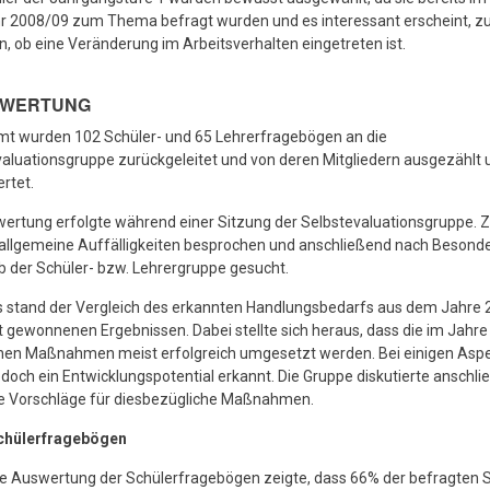
hr 2008/09 zum Thema befragt wurden und es interessant erscheint, z
, ob eine Veränderung im Arbeitsverhalten eingetreten ist.
SWERTUNG
mt wurden 102 Schüler- und 65 Lehrerfragebögen an die
aluationsgruppe zurückgeleitet und von deren Mitgliedern ausgezählt 
rtet.
ertung erfolgte während einer Sitzung der Selbstevaluationsgruppe. Z
allgemeine Auffälligkeiten besprochen und anschließend nach Besond
b der Schüler- bzw. Lehrergruppe gesucht.
s stand der Vergleich des erkannten Handlungsbedarfs aus dem Jahre 
t gewonnenen Ergebnissen. Dabei stellte sich heraus, dass die im Jahr
enen Maßnahmen meist erfolgreich umgesetzt werden. Bei einigen Asp
doch ein Entwicklungspotential erkannt. Die Gruppe diskutierte anschl
e Vorschläge für diesbezügliche Maßnahmen.
chülerfragebögen
e Auswertung der Schülerfragebögen zeigte, dass 66% der befragten 