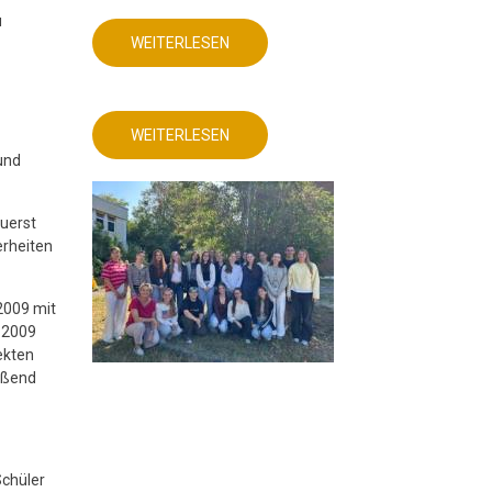
u
WEITERLESEN
ÜBER
DEUTSCHUNTERRICHT
MIT
AKTUELLEM
DIGITALEN
PRODUKT!
WEITERLESEN
ÜBER
DEUTSCHUNTERRICHT
und
MIT
AKTUELLEM
DIGITALEN
PRODUKT!
uerst
erheiten
2009 mit
e 2009
ekten
ießend
Schüler