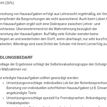
cht (26%).
rechung von Hausaufgaben erfolgt aus Lehrersicht regelmäßig, ein Vier
empfindet die Besprechungen als nicht ausreichend. Auch beim Loben f
en Hausaufgaben ergibt sich eine Diskrepanz zwischen Lehrer- und
sichtweise. Übereinstimmend ist die Wahrnehmung bezüglich der
Benotung der Hausaufgaben. Auffällig viele Schüler wenden keine
tegien an und wiederholen den Stoff, wenn überhaupt, nur sehr kurzfris
rbeiten. Allerdings sind zwei Drittel der Schüler mit ihrem Lernerfolg zu
NDLUNGSBEDARF
dlage der Ergebnisse schlägt die Selbstevaluationsgruppe den Schulg
e Maßnahmen vor:
t erledigte Hausaufgaben sollten gewürdigt werden.
Umsetzungsvorschläge: individuelles Lob bei der Notenbesprechun
Benotung von individuellen schriftlichen Hausaufgaben (z.B. Eins
angekündigte Tests
Umsetzungsvorschläge speziell für Fremdsprachen: Ankündigung 
Vokabelspielen