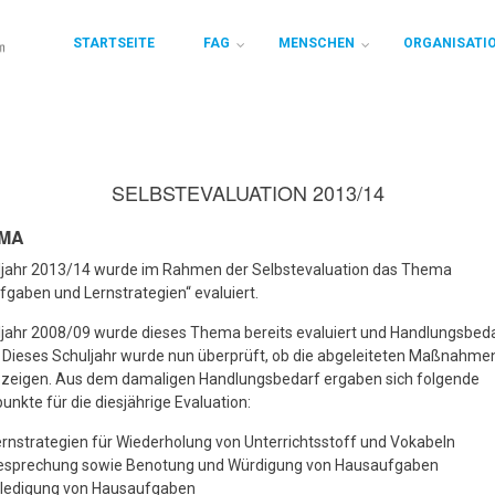
STARTSEITE
FAG
MENSCHEN
ORGANISATI
SELBSTEVALUATION 2013/14
EMA
ljahr 2013/14 wurde im Rahmen der Selbstevaluation das Thema
gaben und Lernstrategien“ evaluiert.
ljahr 2008/09 wurde dieses Thema bereits evaluiert und Handlungsbed
 Dieses Schuljahr wurde nun überprüft, ob die abgeleiteten Maßnahme
 zeigen. Aus dem damaligen Handlungsbedarf ergaben sich folgende
nkte für die diesjährige Evaluation:
rnstrategien für Wiederholung von Unterrichtsstoff und Vokabeln
esprechung sowie Benotung und Würdigung von Hausaufgaben
rledigung von Hausaufgaben