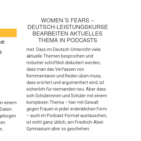
WOMEN´S FEARS –
DEUTSCH-LEISTUNGSKURSE
BEARBEITEN AKTUELLES
THEMA IN PODCASTS
rdt
mst. Dass im Deutsch-Unterricht viele
d
aktuelle Themen besprochen und
mitunter schriftlich diskutiert werden,
dass man das Verfassen von
Kommentaren und Reden üben muss,
dass erörtert und argumentiert wird, ist
sicherlich für niemanden neu. Aber dass
sich Schülerinnen und Schüler mit einem
komplexen Thema – hier mit Gewalt
 in einem
gegen Frauen in jeder erdenklichen Form
 Daten
– auch im Podcast-Format austauschen,
agebogen
ist nicht ganz üblich, am Friedrich-Abel-
den
Gymnasium aber so geschehen.
n.