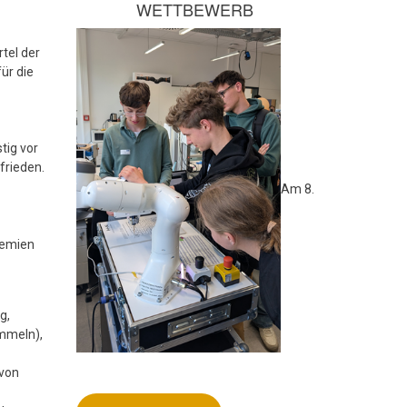
WETTBEWERB
tel der
ür die
tig vor
frieden.
Am 8.
remien
g,
ammeln),
von