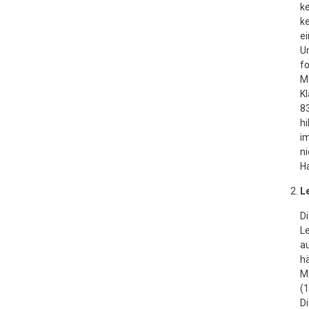
ke
ke
ei
Un
f
Me
Kl
83
hi
im
ni
H
L
Di
Le
a
hä
M
(1
Di