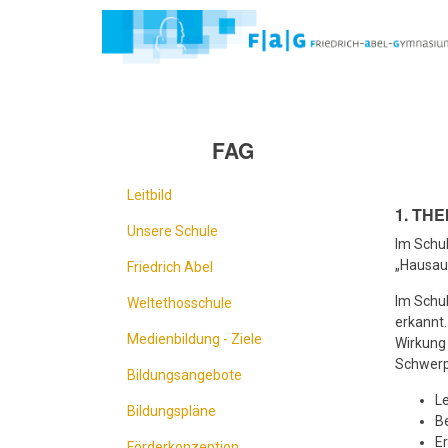
Direkt
zum
Inhalt
FAG
Leitbild
1. TH
Unsere Schule
Im Schu
„Hausauf
Friedrich Abel
Im Schu
Weltethosschule
erkannt.
Medienbildung - Ziele
Wirkung
Schwerpu
Bildungsangebote
Le
Bildungspläne
B
E
Förderkonzeption