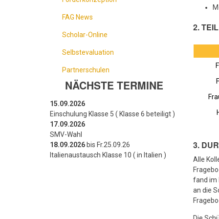
M
FAG News
2. TE
Scholar-Online
Selbstevaluation
F
Partnerschulen
NÄCHSTE TERMINE
Fra
15.09.2026
Einschulung Klasse 5 ( Klasse 6 beteiligt )
17.09.2026
SMV-Wahl
3. DU
18.09.2026
bis Fr.25.09.26
Italienaustausch Klasse 10 ( in Italien )
Alle Kol
Fragebo
fand im 
an die S
Fragebog
Die Schü