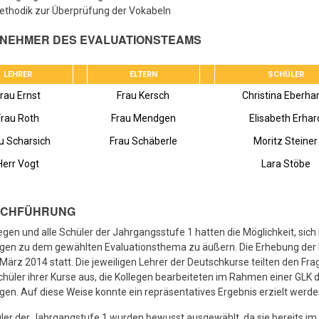
ethodik zur Überprüfung der Vokabeln
ILNEHMER DES EVALUATIONSTEAMS
LEHRER
ELTERN
SCHÜLER
rau Ernst
Frau Kersch
Christina Eberha
Frau Roth
Frau Mendgen
Elisabeth Erhar
u Scharsich
Frau Schäberle
Moritz Steiner
Herr Vogt
Lara Stöbe
RCHFÜHRUNG
legen und alle Schüler der Jahrgangsstufe 1 hatten die Möglichkeit, sich
gen zu dem gewählten Evaluationsthema zu äußern. Die Erhebung der
März 2014 statt. Die jeweiligen Lehrer der Deutschkurse teilten den Fr
chüler ihrer Kurse aus, die Kollegen bearbeiteten im Rahmen einer GLK 
en. Auf diese Weise konnte ein repräsentatives Ergebnis erzielt werde
ler der Jahrgangstufe 1 wurden bewusst ausgewählt, da sie bereits im