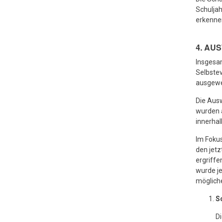
Schulja
erkennen
4. AU
Insgesa
Selbstev
ausgewe
Die Ausw
wurden 
innerhal
Im Foku
den jetz
ergriff
wurde je
möglich
S
Di