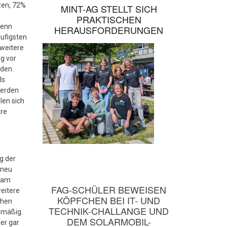
zen, 72%
MINT-AG STELLT SICH
PRAKTISCHEN
Wenn
HERAUSFORDERUNGEN
ufigsten
weitere
g vor
eden.
ls
werden
len sich
hre
g der
 neu
 am
FAG-SCHÜLER BEWEISEN
eitere
KÖPFCHEN BEI IT- UND
chen
TECHNIK-CHALLANGE UND
lmäßig.
DEM SOLARMOBIL-
er gar