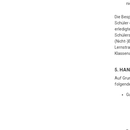
ni
Die Besp
Schüler 
erledigt
Schüler
(Nicht-)
Lernstra
Klassena
5. HA
Auf Grun
folgend
Gu