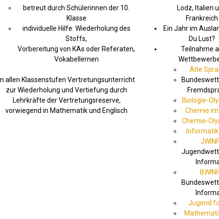
betreut durch Schülerinnen der 10.
Lodz, Italien 
Klasse
Frankreich
individuelle Hilfe: Wiederholung des
Ein Jahr im Auslan
Stoffs,
Du Lust?
Vorbereitung von KAs oder Referaten,
Teilnahme 
Vokabellernen
Wettbewerbe
Alte Spr
In allen Klassenstufen Vertretungsunterricht
Bundeswet
zur Wiederholung und Vertiefung durch
Fremdspr
Lehrkräfte der Vertretungsreserve,
Biologie-Ol
vorwiegend in Mathematik und Englisch
Chemie im 
Chemie-Ol
Informatik
JWIN
Jugendwet
Informa
BWIN
Bundeswet
Informa
Jugend fo
Mathemati