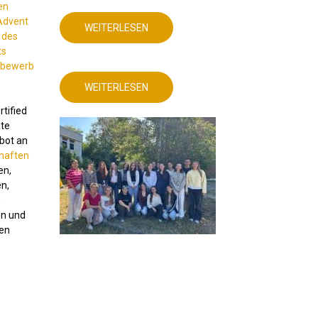
en
Advent
WEITERLESEN
ÜBER
 des
DEUTSCHUNTERRICHT
MIT
ts
AKTUELLEM
tbewerb
DIGITALEN
PRODUKT!
WEITERLESEN
ÜBER
DEUTSCHUNTERRICHT
MIT
rtified
AKTUELLEM
te
DIGITALEN
PRODUKT!
ebot an
haften
en,
n,
,
en und
en