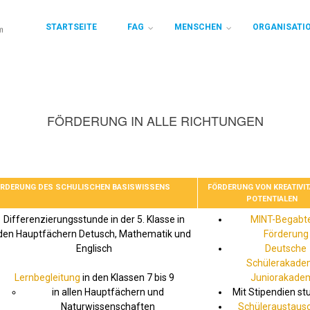
STARTSEITE
FAG
MENSCHEN
ORGANISATI
FÖRDERUNG IN ALLE RICHTUNGEN
RDERUNG DES SCHULISCHEN BASISWISSENS
FÖRDERUNG VON KREATIVIT
POTENTIALEN
Differenzierungsstunde in der 5. Klasse in
MINT-Begabt
den Hauptfächern Detusch, Mathematik und
Förderung
Englisch
Deutsche
Schülerakade
Lernbegleitung
in den Klassen 7 bis 9
Juniorakade
in allen Hauptfächern und
Mit Stipendien st
Naturwissenschaften
Schüleraustaus