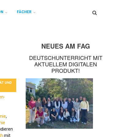
Search
ON
FÄCHER
NEUES AM FAG
DEUTSCHUNTERRICHT MIT
AKTUELLEM DIGITALEN
PRODUKT!
ÄT UND
en-
mie
,
mie
udieren
ch
mit