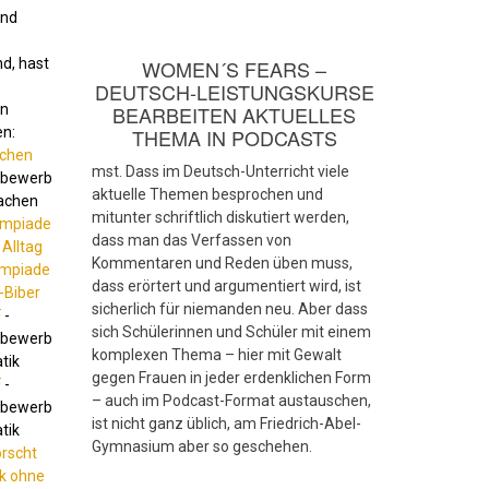
und
d, hast
WOMEN´S FEARS –
DEUTSCH-LEISTUNGSKURSE
an
BEARBEITEN AKTUELLES
n:
THEMA IN PODCASTS
achen
mst. Dass im Deutsch-Unterricht viele
tbewerb
aktuelle Themen besprochen und
achen
mitunter schriftlich diskutiert werden,
ympiade
dass man das Verfassen von
Alltag
Kommentaren und Reden üben muss,
ympiade
dass erörtert und argumentiert wird, ist
-Biber
sicherlich für niemanden neu. Aber dass
F
-
sich Schülerinnen und Schüler mit einem
tbewerb
komplexen Thema – hier mit Gewalt
tik
gegen Frauen in jeder erdenklichen Form
F
-
– auch im Podcast-Format austauschen,
tbewerb
ist nicht ganz üblich, am Friedrich-Abel-
tik
Gymnasium aber so geschehen.
rscht
k ohne