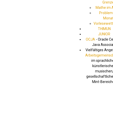
Grenz
Mathe im 
Problem
Mona
Vorlesewet
THIMUN
JUNIOR
OCJA
- Oracle Ce
Java Associa
Vielfältiges Ang
Arbeitsgemeinsc
im sprachlich
künstlerische
musischen
gesellschaftlich
Mint-Bereich